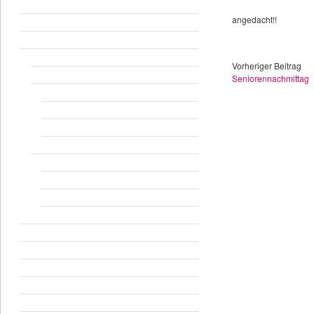
Berichte und Veranstaltungen
angedacht!!
Fastenblog
Wir
KAB Hollage
Vorheriger Beitrag
Gruppen
Seniorennachmittag
Junge Erwachsene
Familien
Senioren
Geschichte der KAB Hollage
in Kürze
Chronik
50-Jahr-Feier
Kontakt
Termine
Bildergalerie
Downloads
Mitglied werden
Links