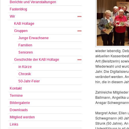
Berichte und Veranstaltungen
Fastenblog
Wir
KAB Hollage
Gruppen
Junge Erwachsene
Familien
wieder lebendig. Det
Senioren
aktuellen Kassenbesta
Geschichte der KAB Hollage
Arlt (Beisitzerin) so
Wiederwahl und wurde
in Kürze
Jahr. Die Digitalisie
Chronik
verändert werden. An
50-Jahr-Feier
hin, die in diesem Ja
Kontakt
Zahlreiche Mitglieder
Termine
Ballmann, Angelika u
Ansgar Schwegmann 
Bildergalerie
Downloads
Margret Acker, Ellen
Mitglied werden
Schwegmann (40 Jahr
Strunk (50 Jahre). A
Links
Unterstützung in all 