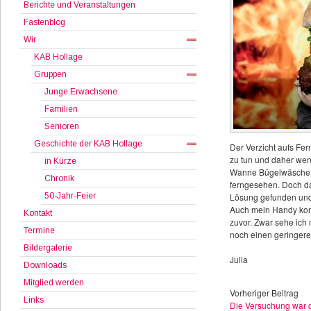
Berichte und Veranstaltungen
Fastenblog
Wir
KAB Hollage
Gruppen
Junge Erwachsene
Familien
Senioren
Geschichte der KAB Hollage
Der Verzicht aufs Fer
zu tun und daher weni
in Kürze
Wanne Bügelwäsche dr
Chronik
ferngesehen. Doch da
50-Jahr-Feier
Lösung gefunden und 
Auch mein Handy konn
Kontakt
zuvor. Zwar sehe ich 
Termine
noch einen geringer
Bildergalerie
Julia
Downloads
Mitglied werden
Vorheriger Beitrag
Links
Die Versuchung war 