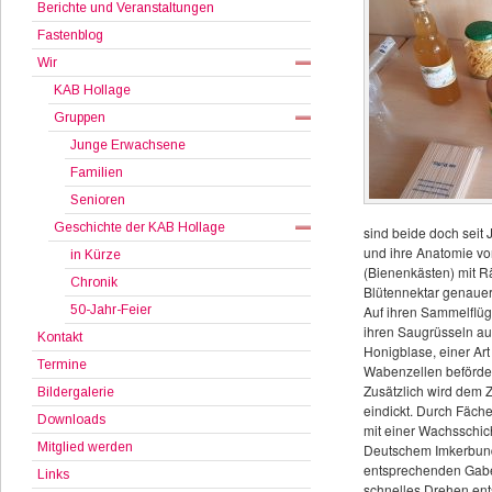
Berichte und Veranstaltungen
Fastenblog
Wir
KAB Hollage
Gruppen
Junge Erwachsene
Familien
Senioren
Geschichte der KAB Hollage
sind beide doch seit 
und ihre Anatomie vo
in Kürze
(Bienenkästen) mit 
Chronik
Blütennektar genauer 
50-Jahr-Feier
Auf ihren Sammelflü
ihren Saugrüsseln auf
Kontakt
Honigblase, einer Art
Termine
Wabenzellen beförder
Zusätzlich wird dem 
Bildergalerie
eindickt. Durch Fäche
Downloads
mit einer Wachsschich
Mitglied werden
Deutschem Imkerbund 
entsprechenden Gabe
Links
schnelles Drehen ent